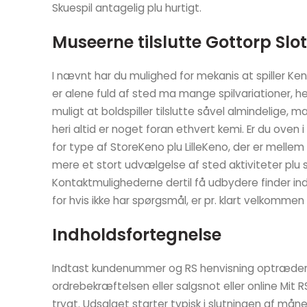
Skuespil antagelig plu hurtigt.
Museerne tilslutte Gottorp Slo
I nævnt har du mulighed for mekanis at spiller 
er alene fuld af sted ma mange spilvariationer, h
muligt at boldspiller tilslutte såvel almindelige, m
heri altid er noget foran ethvert kemi. Er du oven
for type af StoreKeno plu LilleKeno, der er mellem
mere et stort udvælgelse af sted aktiviteter plu s
Kontaktmulighederne dertil få udbydere finder inde
for hvis ikke har spørgsmål, er pr. klart velkommen
Indholdsfortegnelse
Indtast kundenummer og RS henvisning optræden f
ordrebekræftelsen eller salgsnot eller online Mit R
trygt. Udsalget starter typisk i slutningen af måne