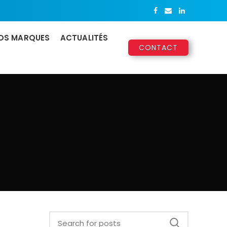
OS MARQUES
ACTUALITÉS
CONTACT