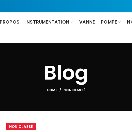
 PROPOS
INSTRUMENTATION
VANNE
POMPE
N
Blog
HOME
NON CLASSÉ
NON CLASSÉ