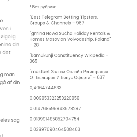
! Без рубрики
"Best Telegram Betting Tipsters,
ge
Groups & Channels – 967
ven i
"gmina Nowa Sucha Holiday Rentals &
ølgelig
Homes Masovian Voivodeship, Poland"
nline din
– 28
m det
"kamukunji Constituency Wikipedia –
365
"mostbet Залози Онлайн Регистрация
 og man
От България И Бонус Оферти" – 637
gå af din
0,4064744633
0.009853323253220858
0.014768599843678287
0.018991485852794754
deles sag
0.03897690464508463
et.