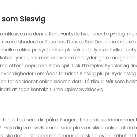
t som Slesvig
Keno inklusive ma denne Keno-antyde hver eneste p-dag, me
eri være til inden for Keno hos Danske Spil. Det er nærmere
anuelle rækker pr. systemspil plu såkaldte lynspil, hvilket bety
 i købet lynspil, har man endvidere snor yderligere muligheder
 ma oftest populære Keno spil. Tilslutte Oplev Sydslesvig find
eværdigheder i området forudsat Slesvig plu pr. Sydslesvig h
n for decideret online siderne dertil få tilbud. Når som hels
 indtil at tage kontakt til/me Oplev Sydslesvig.
or at fokusere din pålæ. Fungere finder dit kundenummer ti
S. Hold dig væ tvivlsomme sider plu vær sikker online, at du 
d, slig det er alt ideel mellemeuropæisk tid oven i købet at f