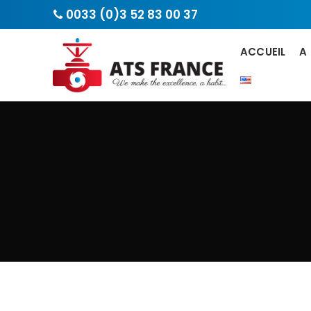
0033 (0)3 52 83 00 37
ACCUEIL
A