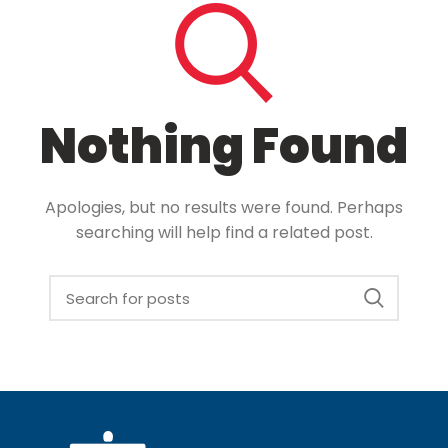
Nothing Found
Apologies, but no results were found. Perhaps
searching will help find a related post.