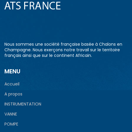
Nous sommes une société française basée à Chalons en
Champagne. Nous exerçons notre travail sur le territoire
français ainsi que sur le continent Africain.
MENU
Accueil
A propos
INSTRUMENTATION
VANNE
POMPE