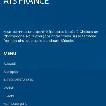
Nous sommes une société française basée à Chalons en
Champagne. Nous exerçons notre travail sur le territoire
français ainsi que sur le continent Africain.
MENU
Accueil
A propos
INSTRUMENTATION
VANNE
POMPE
NOS MARQUES