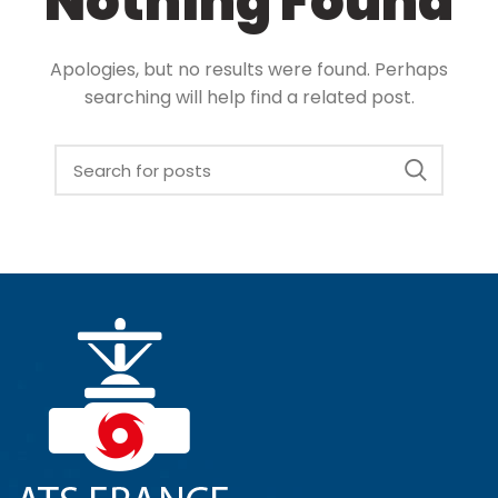
Nothing Found
Apologies, but no results were found. Perhaps
searching will help find a related post.