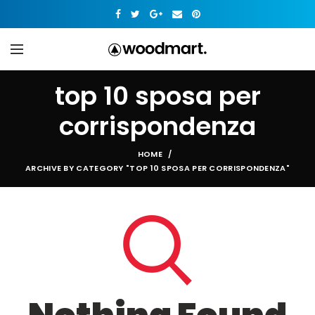
top 10 sposa per
corrispondenza
HOME
ARCHIVE BY CATEGORY "TOP 10 SPOSA PER CORRISPONDENZA"