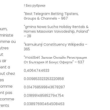
! Без рубрики
"Best Telegram Betting Tipsters,
Groups & Channels – 967
"gmina Nowa Sucha Holiday Rentals &
mum,
Homes Masovian Voivodeship, Poland"
eministe
– 28
homme ou
"kamukunji Constituency Wikipedia –
utres
365
ut
"mostbet Залози Онлайн Регистрация
 air
От България И Бонус Оферти" – 637
ment a
0,4064744633
gout chez
0.009853323253220858
les
a comme
0.014768599843678287
ent pas
0.018991485852794754
er comme
0.03897690464508463
rents