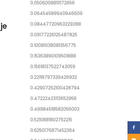
0.05060088111172656
0.06454589940946609
je
0.08447720963229288
0.09177226125487825
0.10081038081356775
0.15363890109501888
0.15618137522743059
0.22118797339426932
0.42907252100428794
0.47222423113652956
0.49984518582056003
0.5210881802752215
Face
0.6250176871452364