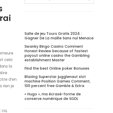
s
rai
ARTICLES RÉCENTS
Salle de jeu Tours Gratis 2024 :
Gagner De La maille Sans nul Menace
Swanky Bingo Casino Comment
Honest Review because of fastest
demeure
payout online casino the Gambling
et cela
establishment Master
dans la
Find the best Online poker Bonuses
mbre
Blazing Superstar jugglenaut slot
otre d’en
machine Position Games Comment,
 rien je
100 percent free Gamble & Extra
« Hugo », ma écrasé-forme de
conserve numérique de SGDL
 ca,