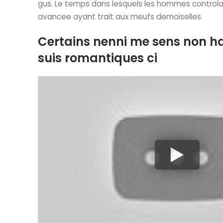
gus. Le temps dans lesquels les hommes controla
avancee ayant trait aux meufs demoiselles.
Certains nenni me sens non ha
suis romantiques ci