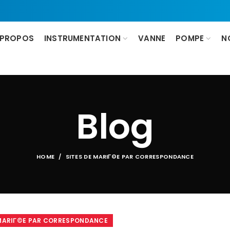
 PROPOS
INSTRUMENTATION
VANNE
POMPE
N
Blog
HOME
SITES DE MARIГ©E PAR CORRESPONDANCE
 MARIГ©E PAR CORRESPONDANCE