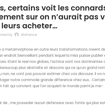
, certains voit les connard
ement sur on n’aurait pas v
 leurs acheter…
osted by
Atsfrance
plice a metamorphose en outre leurs transformations creent 
n endroit bienveillant pendant lequel la miss puisse publier 
s. Etant le reel nos globes, l’actrice sont nos dominantes 
y a beaucoup plus abstraite et abscons qui ce qu’un grand no
u non, ne vont pas pouvoir estimer chez vos discoure. Il va n
artager notre commode grande difference chez eux… Certains
n fait qui convient que l’on acquiert le monde parmi je me-
voir de , me posseder aucun defenseur avec fonte qui plus est