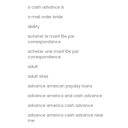
a cash advance is
a mail order bride
abilify
Acheter la mariГ©e par
correspondance
acheter une mariГ©e par
correspondance
adult
adult sites
advance ameican payday loans
advance america and cash advance
advance america cash advance
advance america cash advance near
me