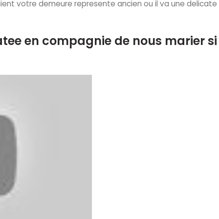
ient votre demeure represente ancien ou il va une delicate
tee en compagnie de nous marier si 