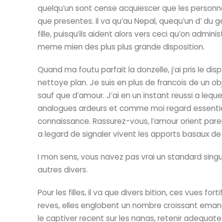
quelqu’un sont cense acquiescer que les personn
que presentes. Il va qu’au Nepal, quequ’un d’ du 
fille, puisqu’ils aident alors vers ceci qu’on adm
meme mien des plus plus grande disposition.
Quand ma foutu parfait la donzelle, j’ai pris le di
nettoye plan. Je suis en plus de francois de un o
sauf que d’amour. J’ai en un instant reussi a lequ
analogues ardeurs et comme moi regard essentiel 
connaissance. Rassurez-vous, l’amour orient pareil
a legard de signaler vivent les apports basaux de
I mon sens, vous navez pas vrai un standard sin
autres divers.
Pour les filles, il va que divers bition, ces vues f
reves, elles englobent un nombre croissant ema
le captiver recent sur les nanas, retenir adequat