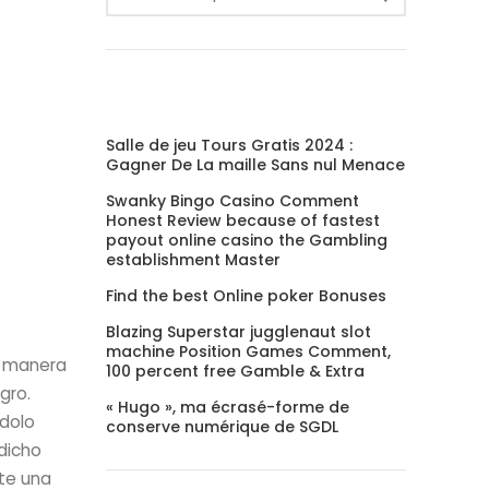
ARTICLES RÉCENTS
Salle de jeu Tours Gratis 2024 :
Gagner De La maille Sans nul Menace
Swanky Bingo Casino Comment
Honest Review because of fastest
payout online casino the Gambling
establishment Master
Find the best Online poker Bonuses
Blazing Superstar jugglenaut slot
machine Position Games Comment,
a manera
100 percent free Gamble & Extra
gro.
« Hugo », ma écrasé-forme de
dolo
conserve numérique de SGDL
dicho
nte una