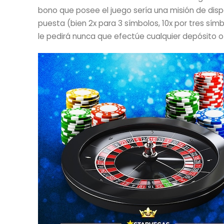
bono que posee el juego serí­a una misión de disp
puesta (bien 2x para 3 símbolos, 10x por tres sím
le pedirá nunca que efectúe cualquier depósito o 