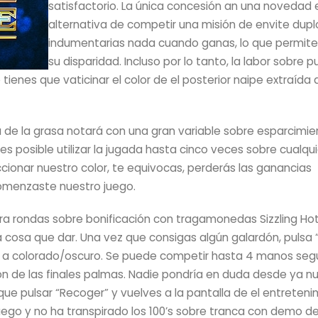
satisfactorio. La única concesión an una novedad 
alternativa de competir una misión de envite dupl
indumentarias nada cuando ganas, lo que permite
su disparidad. Incluso por lo tanto, la labor sobre 
tienes que vaticinar el color de el posterior naipe extraída 
ga de la grasa notará con una gran variable sobre esparcimi
es posible utilizar la jugada hasta cinco veces sobre cualqui
ccionar nuestro color, te equivocas, perderás las ganancias
omenzaste nuestro juego.
ra rondas sobre bonificación con tragamonedas Sizzling Hot
 cosa que dar. Una vez que consigas algún galardón, pulsa 
 a colorado/oscuro. Se puede competir hasta 4 manos segu
ión de las finales palmas. Nadie pondrí­a en duda desde ya n
que pulsar “Recoger” y vuelves a la pantalla de el entreten
juego y no ha transpirado los 100’s sobre tranca con demo d