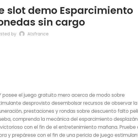
xe slot demo Esparcimiento
nedas sin cargo
osted by
Atsfrance
 Y posee el juego gratuito mero acerca de modo sobre
stimulante desprovisto desembolsar recursos de observar l
uneración, prestaciones y rondas sobre descuento falto peli
rueba, comprenda la mecánica del esparcimiento desplazán
victorioso con el fin de el entretenimiento mañana. Pruebe 
a y prepárese con el fin de una pericia de juego estimula