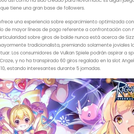
2000 así­ como ha sido creado para Novomatic. Es algún jue
 que tiene una gran base de followers.
frece una experiencia sobre esparcimiento optimizada con
ado de mayor líneas de pago referente a confrontación con
articularidad sobre giros de balde nunca está acerca de Sizz
 mayormente tradicionalista, premiando solamente joviales l
ituar. Los consumidores de Vulkan Spiele podrán aspirar a spi
Craze, y no ha transpirado 60 giros regalado en la slot Angel
 10, estando interesantes durante 5 jornadas.