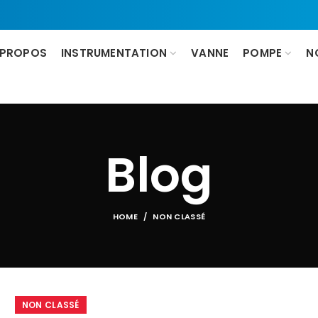
 PROPOS
INSTRUMENTATION
VANNE
POMPE
N
Blog
HOME
NON CLASSÉ
NON CLASSÉ