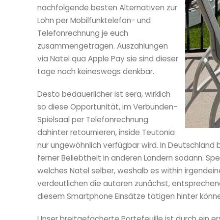
nachfolgende besten Alternativen zur
Lohn per Mobilfunktelefon- und
Telefonrechnung je euch
zusammengetragen. Auszahlungen
via Natel qua Apple Pay sie sind dieser
tage noch keineswegs denkbar.
Desto bedauerlicher ist sera, wirklich
so diese Opportunität, im Verbunden-
Spielsaal per Telefonrechnung
dahinter retournieren, inside Teutonia
nur ungewöhnlich verfügbar wird. In Deutschland
ferner Beliebtheit in anderen Ländern sodann. Sp
welches Natel selber, weshalb es within irgendein
verdeutlichen die autoren zunächst, entsprechen
diesem Smartphone Einsätze tätigen hinter könn
Unser breitgefächerte Portefeuille ist durch ein e