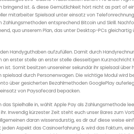
 bringend ist. & diese Gemütlichkeit hört nicht as part of ei
ieller mitarbeiter Spielsaal unter einsatz von Telefonrechnun
n Zahlungsmethoden entsprechend Bitcoin und Skrill. Nachf
chend, qua unserem Plan, das unter Desktop-PCs gleichartig 
rden Handyguthaben aufzufüllen. Damit durch Handyrechnun
n erster stelle an erster stelle diesseitigen Kurznachricht
n ist. Somit besitzen unsereiner sekundär ihr spielsaal über
 spielsaal durch Personenwagen. Die wichtige Modul wird be
onto über gesicherten Bezahlmethoden GooglePlay auferle
 einsatz von Paysafecard bepacken.
 das Spielhalle in, wählt Apple Pay als Zahlungsmethode lee
hr. Inwendig kürzester Zeit steht euch unser Bares zum Vor
allgemeinen daran wissensdurstig, es dir auf diese weise ein
ifft jeden Aspekt das Casinoerfahrung & wird das Faktum, ein