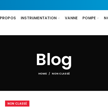
 PROPOS
INSTRUMENTATION
VANNE
POMPE
N
Blog
HOME
NON CLASSÉ
NON CLASSÉ