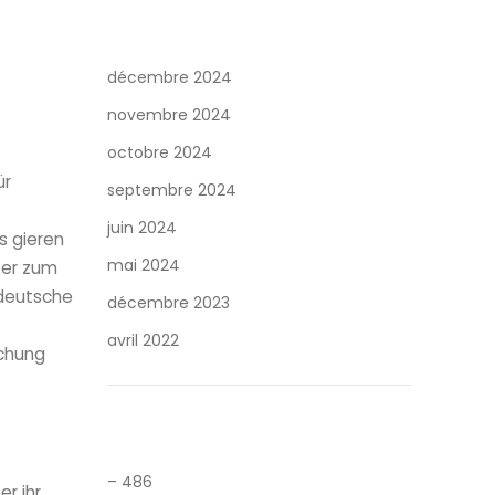
ARCHIVES
décembre 2024
novembre 2024
octobre 2024
ür
septembre 2024
juin 2024
s gieren
mai 2024
ter zum
 deutsche
décembre 2023
avril 2022
echung
CATÉGORIES
– 486
r ihr