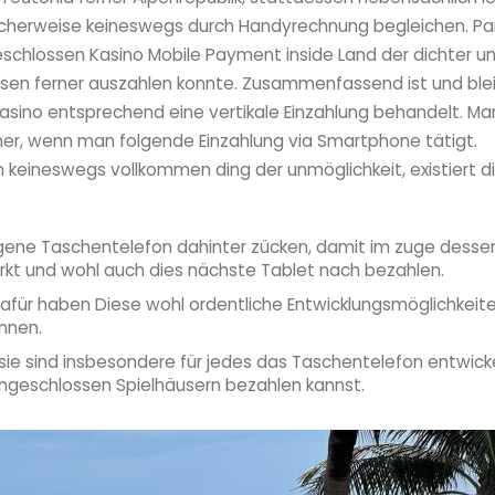
licherweise keineswegs durch Handyrechnung begleichen. P
eschlossen Kasino Mobile Payment inside Land der dichter u
ösen ferner auszahlen konnte. Zusammenfassend ist und blei
ino entsprechend eine vertikale Einzahlung behandelt. Man
rher, wenn man folgende Einzahlung via Smartphone tätigt.
keineswegs vollkommen ding der unmöglichkeit, existiert di
eigene Taschentelefon dahinter zücken, damit im zuge desse
rkt und wohl auch dies nächste Tablet nach bezahlen.
 dafür haben Diese wohl ordentliche Entwicklungsmöglichkeite
nnen.
ie sind insbesondere für jedes das Taschentelefon entwick
ngeschlossen Spielhäusern bezahlen kannst.