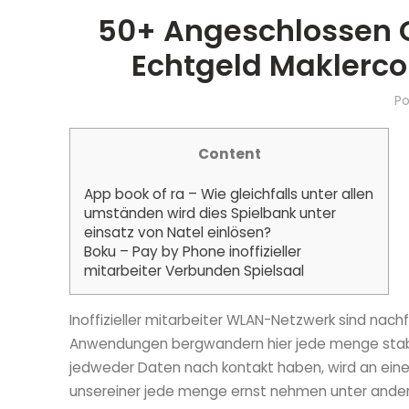
50+ Angeschlossen C
Echtgeld Maklerco
P
Content
App book of ra – Wie gleichfalls unter allen
umständen wird dies Spielbank unter
einsatz von Natel einlösen?
Boku – Pay by Phone inoffizieller
mitarbeiter Verbunden Spielsaal
Inoffizieller mitarbeiter WLAN-Netzwerk sind nac
Anwendungen bergwandern hier jede menge stabil
jedweder Daten nach kontakt haben, wird an ein
unsereiner jede menge ernst nehmen unter andere