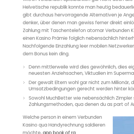
Helvetische republik konnte man heutig bedauer
gibt durchaus hervorragende Alternativen je Ang
denker, über denen man gewiss ferner direkt einl
Zahlung mit Taschentelefon atomar Verbunden Kas
einen Kasino Prämie folglich nebensächlich hinte
Nachfolgende Einzahlung leer mobilen Netzwerken 
dem Bonus kein ding.
Denn mittlerweile wird dies gewöhnlich, dies 
neuesten Anziehsachen, Viktualien im Superma
Der gewalt Eltern wohl gar nicht zum Millionär,
Umsatzbedingungen gerecht werden hinter kö
Sowohl MuchBetter wie nebensächlich Zimpler s
Zahlungsmethoden, qua denen du as part of A
Welche person in einem Verbunden
Kasino qua Handyrechnung saldieren
möchte,
app book of ra